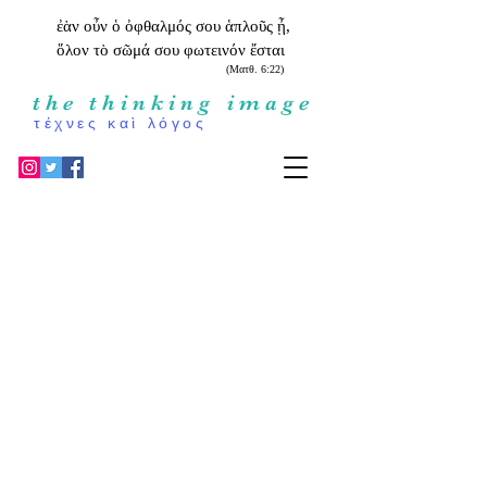
ἐὰν οὖν ὁ ὀφθαλμός σου ἁπλοῦς ᾖ,
ὅλον τὸ σῶμά σου φωτεινόν ἔσται
(Ματθ. 6:22
)
the thinking image
τέχνες καὶ λόγος